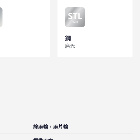
鋼
磨光
線麻輪，麻片輪