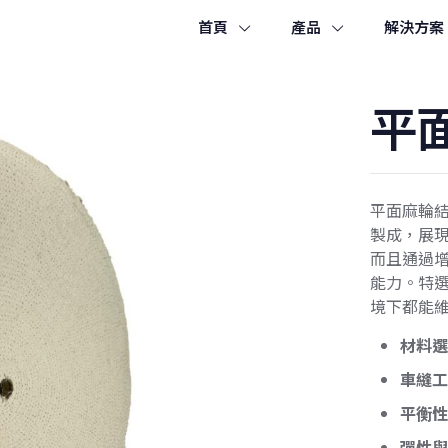
首頁
產品
解決方案
平
平面麻輪
製成，展
而且通過
能力。特
境下都能
材料
車縫
平衡
彈性