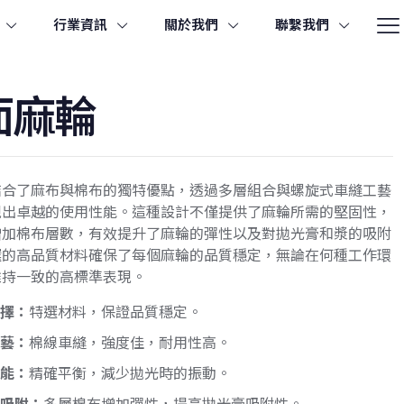
行業資訊
關於我們
聯繫我們
面麻輪
結合了麻布與棉布的獨特優點，透過多層組合與螺旋式車縫工藝
現出卓越的使用性能。這種設計不僅提供了麻輪所需的堅固性，
增加棉布層數，有效提升了麻輪的彈性以及對拋光膏和漿的吸附
選的高品質材料確保了每個麻輪的品質穩定，無論在何種工作環
維持一致的高標準表現。
選擇：
特選材料，保證品質穩定。
工藝：
棉線車縫，強度佳，耐用性高。
性能：
精確平衡，減少拋光時的振動。
與吸附：
多層棉布增加彈性，提高拋光膏吸附性。