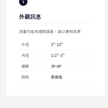
外觀訊息
測量可能有細微誤差，請以實物為準
外徑
3"-22"
內徑
1/2"-3"
層數
3P-6P
顏色
原麻色