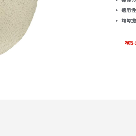
適用
均勻
獲取