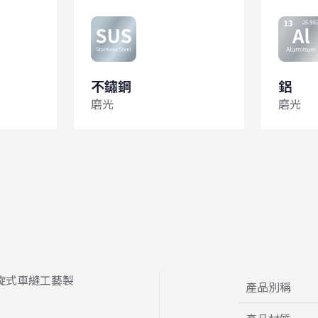
不鏽鋼
鋁
磨光
磨光
旋式車縫工藝製
產品別稱