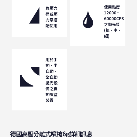
使用黏度
與壓力
12000 ~
桶或壓
60000CPS
力泵搭
之拋光漿
配使用
(粗、中、
細)
用於手
動、半
自動、
全自動
拋光設
備之自
動噴塗
裝置
德國高壓分離式噴槍6g詳細訊息