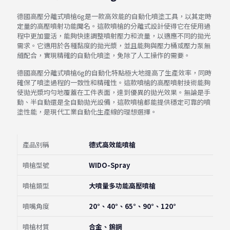
德國高壓分離式噴槍6g是一款高效能的自動化噴塗工具，以其定時
定量的高壓噴射功能聞名。這款噴槍的分離式設計使得它在使用過
程中更加靈活，能夠快速調整噴射壓力和流量，以適應不同的拋光
需求。它適用於各種黏度的拋光漿，並且能夠與壓力桶或壓力泵無
縫配合，實現精確的自動化噴塗，免除了人工操作的需要。
德國高壓分離式噴槍6g的自動化特點極大地提高了生產效率，同時
確保了噴塗過程的一致性和精確性。這款噴槍的高壓噴射技術能夠
使拋光漿均勻地覆蓋在工件表面，達到優異的拋光效果。無論是手
動、半自動還是全自動拋光設備，這款噴槍都能提供穩定可靠的噴
塗性能，是現代工業自動化生產線的理想選擇。
產品別稱
德式高效能噴槍
噴槍型號
WIDO-Spray
噴槍類型
大噴量多功能高壓噴槍
噴嘴角度
20°、40°、65°、90°、120°
噴槍材質
合金、鎢鋼